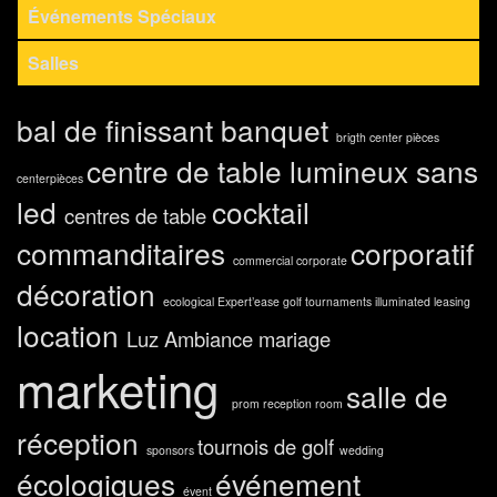
Événements Spéciaux
Salles
bal de finissant
banquet
brigth center pièces
centre de table lumineux sans
centerpièces
led
cocktail
centres de table
commanditaires
corporatif
commercial
corporate
décoration
ecological
Expert’ease
golf tournaments
illuminated
leasing
location
Luz Ambiance
mariage
marketing
salle de
prom
reception room
réception
tournois de golf
sponsors
wedding
écologiques
événement
évent