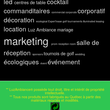
led
cocktail
centres de table
commanditaires
corporatif
commercial
corporate
décoration
ecological
Expert’ease
golf tournaments
illuminated
leasing
location
Luz Ambiance
mariage
marketing
salle de
prom
reception room
réception
tournois de golf
sponsors
wedding
écologiques
événement
évent
** LuzAmbiance® possède tout droit, titre et intérêt de propriété
intellectuelle.
** Tous nos produits sont fabriqués au Québec à partir des
matériaux recyclés et modifiés.